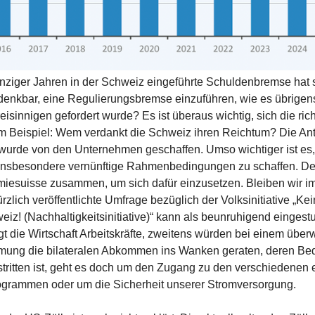
nziger Jahren in der Schweiz eingeführte Schuldenbremse hat 
denkbar, eine Regulierungsbremse einzuführen, wie es übrigens 
eisinnigen gefordert wurde? Es ist überaus wichtig, sich die ric
um Beispiel: Wem verdankt die Schweiz ihren Reichtum? Die Antwo
urde von den Unternehmen geschaffen. Umso wichtiger ist es, 
nsbesondere vernünftige Rahmenbedingungen zu schaffen. Der
iesuisse zusammen, um sich dafür einzusetzen. Bleiben wir im
rzlich veröffentlichte Umfrage bezüglich der Volksinitiative „Ke
eiz! (Nachhaltigkeitsinitiative)“ kann als beunruhigend eingest
gt die Wirtschaft Arbeitskräfte, zweitens würden bei einem übe
mmung die bilateralen Abkommen ins Wanken geraten, deren Bed
ritten ist, geht es doch um den Zugang zu den verschiedenen
grammen oder um die Sicherheit unserer Stromversorgung.