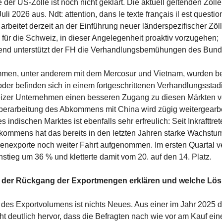
der US-Zölle ist noch nicht geklärt. Die aktuell geltenden Zölle 
uli 2026 aus. Ndt: attention, dans le texte français il est questi
rbeitet derzeit an der Einführung neuer länderspezifischer Zö
s für die Schweiz, in dieser Angelegenheit proaktiv vorzugehen;
nd unterstützt der FH die Verhandlungsbemühungen des Bund
men, unter anderem mit dem Mercosur und Vietnam, wurden be
oder befinden sich in einem fortgeschrittenen Verhandlungsstad
zer Unternehmen einen besseren Zugang zu diesen Märkten ve
erarbeitung des Abkommens mit China wird zügig weitergearbe
 indischen Marktes ist ebenfalls sehr erfreulich: Seit Inkrafttre
ommens hat das bereits in den letzten Jahren starke Wachstu
enexporte noch weiter Fahrt aufgenommen. Im ersten Quartal v
nstieg um 36 % und kletterte damit vom 20. auf den 14. Platz.
ch der Rückgang der Exportmengen erklären und welche Lö
es Exportvolumens ist nichts Neues. Aus einer im Jahr 2025 
ht deutlich hervor, dass die Befragten nach wie vor am Kauf ein