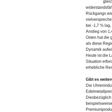
glei
widerstandsfäh
Rückgangs wied
vielverspreche
bei -1,7 % lag
Anstieg von 1,
Osten hat die g
als diese Reg
Dynamik aufwie
Heute ist die L
Situation erfo
erhebliche Res
Gibt es weite
Die Uhrenindus
Edelmetallpre
Diesbezüglich 
beispielsweise
Premiumprodukt