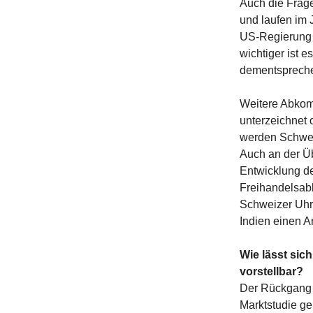
Auch die Frage 
und laufen im J
US-Regierung a
wichtiger ist e
dementspreche
Weitere Abkom
unterzeichnet 
werden Schwei
Auch an der Üb
Entwicklung des
Freihandelsabk
Schweizer Uhr
Indien einen A
Wie lässt si
vorstellbar?
Der Rückgang d
Marktstudie ge