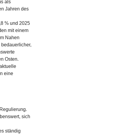
s als
gen Jahren des
2,8 % und 2025
rden mit einem
 im Nahen
 bedauerlicher,
nswerte
en Osten.
 aktuelle
n eine
Regulierung.
benswert, sich
es ständig