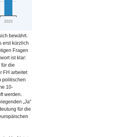
sich bewährt.
erst kürzlich
htigen Fragen
rt ist klar:
für die
 FH arbeitet
 politischen
ine 10-
uft werden.
rwiegenden „Ja“
eutung für die
 europäischen