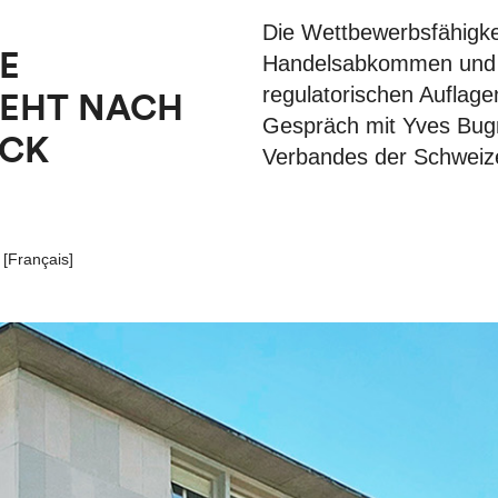
Die Wettbewerbsfähigke
E
Handelsabkommen und e
regulatorischen Auflage
TEHT NACH
Gespräch mit Yves Bug
UCK
Verbandes der Schweize
[
Français
]