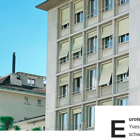
E
urot
Yves
schw