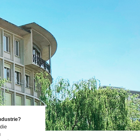
ndustrie?
die
u