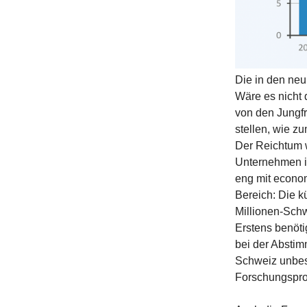
Die in den neu
Wäre es nicht 
von den Jungfr
stellen, wie z
Der Reichtum w
Unternehmen i
eng mit econom
Bereich: Die kü
Millionen-Schw
Erstens benöti
bei der Absti
Schweiz unbest
Forschungspro