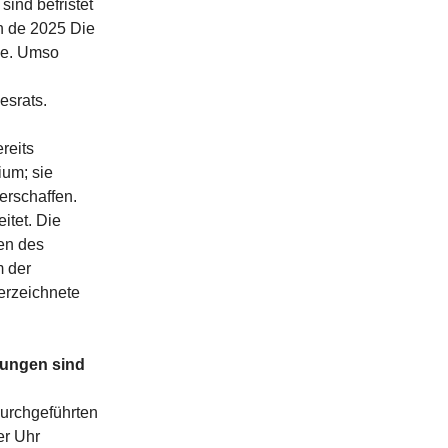
sind befristet
on de 2025 Die
lle. Umso
esrats.
reits
ium; sie
rschaffen.
itet. Die
ten des
m der
erzeichnete
sungen sind
durchgeführten
er Uhr