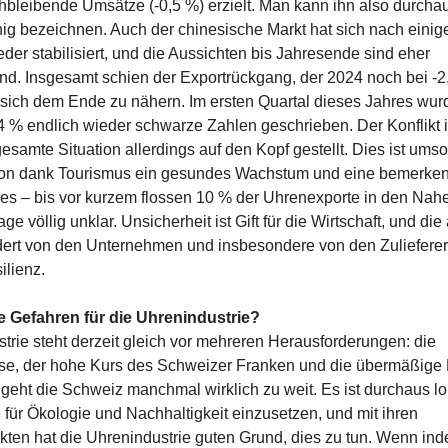
chbleibende Umsätze (-0,5 %) erzielt. Man kann ihn also durchau
ig bezeichnen. Auch der chinesische Markt hat sich nach eini
er stabilisiert, und die Aussichten bis Jahresende sind eher
nd. Insgesamt schien der Exportrückgang, der 2024 noch bei -
, sich dem Ende zu nähern. Im ersten Quartal dieses Jahres wu
4 % endlich wieder schwarze Zahlen geschrieben. Der Konflikt
esamte Situation allerdings auf den Kopf gestellt. Dies ist umso
ion dank Tourismus ein gesundes Wachstum und eine bemerke
s – bis vor kurzem flossen 10 % der Uhrenexporte in den Nah
age völlig unklar. Unsicherheit ist Gift für die Wirtschaft, und die
rdert von den Unternehmen und insbesondere von den Zulieferer
ilienz.
re Gefahren für die Uhrenindustrie?
trie steht derzeit gleich vor mehreren Herausforderungen: die
ise, der hohe Kurs des Schweizer Franken und die übermäßige 
geht die Schweiz manchmal wirklich zu weit. Es ist durchaus lo
 für Ökologie und Nachhaltigkeit einzusetzen, und mit ihren
en hat die Uhrenindustrie guten Grund, dies zu tun. Wenn ind