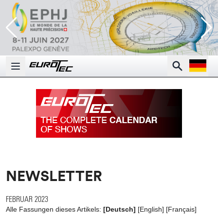
Open la
Search
Open main menu
NEWSLETTER
FEBRUAR 2023
Alle Fassungen dieses Artikels:
[Deutsch]
[
English
]
[
Français
]