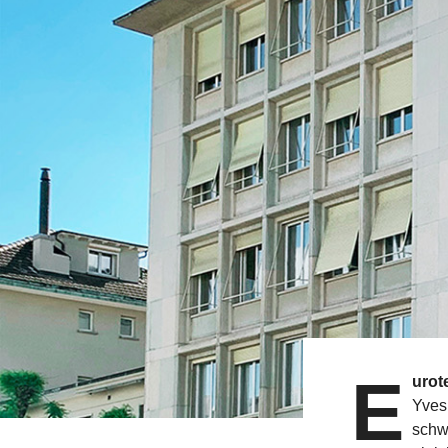
E
urot
Yves
schw