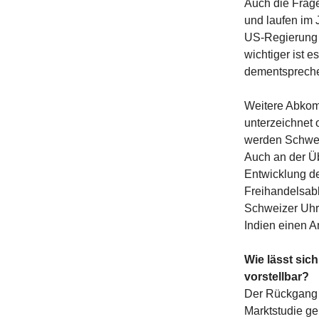
Auch die Frage 
und laufen im J
US-Regierung a
wichtiger ist e
dementspreche
Weitere Abkom
unterzeichnet 
werden Schwei
Auch an der Üb
Entwicklung des
Freihandelsabk
Schweizer Uhr
Indien einen A
Wie lässt si
vorstellbar?
Der Rückgang d
Marktstudie ge