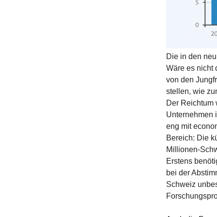
Die in den neu
Wäre es nicht 
von den Jungfr
stellen, wie z
Der Reichtum w
Unternehmen i
eng mit econom
Bereich: Die kü
Millionen-Schw
Erstens benöti
bei der Absti
Schweiz unbest
Forschungspro