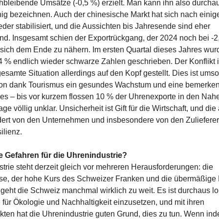
chbleibende Umsätze (-0,5 %) erzielt. Man kann ihn also durchau
ig bezeichnen. Auch der chinesische Markt hat sich nach eini
er stabilisiert, und die Aussichten bis Jahresende sind eher
nd. Insgesamt schien der Exportrückgang, der 2024 noch bei -
, sich dem Ende zu nähern. Im ersten Quartal dieses Jahres wu
4 % endlich wieder schwarze Zahlen geschrieben. Der Konflikt
esamte Situation allerdings auf den Kopf gestellt. Dies ist umso
ion dank Tourismus ein gesundes Wachstum und eine bemerke
s – bis vor kurzem flossen 10 % der Uhrenexporte in den Nah
age völlig unklar. Unsicherheit ist Gift für die Wirtschaft, und die
rdert von den Unternehmen und insbesondere von den Zulieferer
ilienz.
re Gefahren für die Uhrenindustrie?
trie steht derzeit gleich vor mehreren Herausforderungen: die
ise, der hohe Kurs des Schweizer Franken und die übermäßige 
geht die Schweiz manchmal wirklich zu weit. Es ist durchaus lo
 für Ökologie und Nachhaltigkeit einzusetzen, und mit ihren
en hat die Uhrenindustrie guten Grund, dies zu tun. Wenn ind