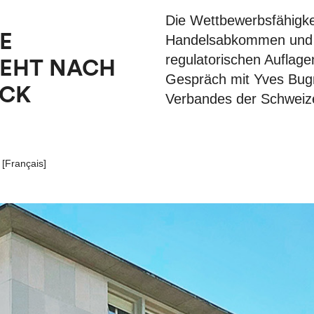
Die Wettbewerbsfähigke
E
Handelsabkommen und e
regulatorischen Auflage
TEHT NACH
Gespräch mit Yves Bug
UCK
Verbandes der Schweize
[
Français
]