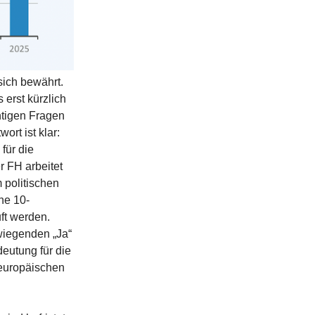
sich bewährt.
erst kürzlich
htigen Fragen
rt ist klar:
für die
 FH arbeitet
 politischen
ine 10-
uft werden.
rwiegenden „Ja“
eutung für die
 europäischen