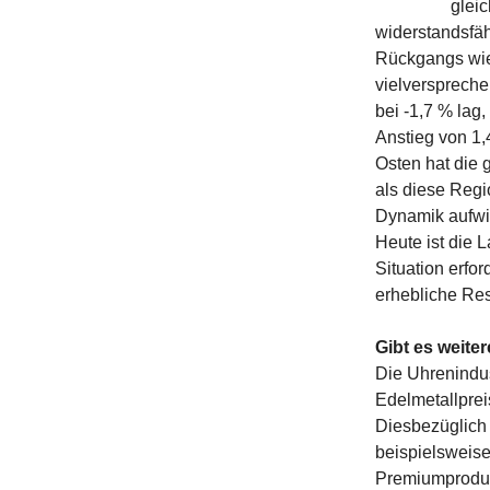
glei
widerstandsfäh
Rückgangs wied
vielverspreche
bei -1,7 % lag
Anstieg von 1,
Osten hat die g
als diese Reg
Dynamik aufwie
Heute ist die L
Situation erfo
erhebliche Res
Gibt es weite
Die Uhrenindus
Edelmetallpre
Diesbezüglich 
beispielsweise
Premiumprodukt