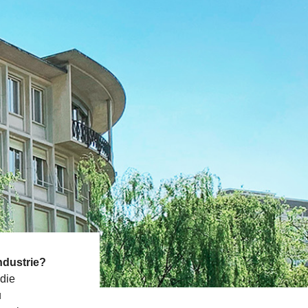
ndustrie?
die
u