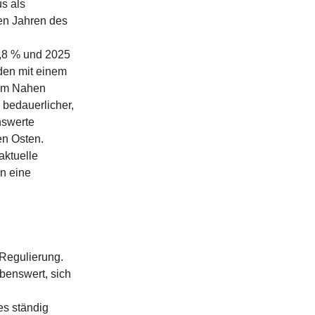
s als
gen Jahren des
2,8 % und 2025
rden mit einem
 im Nahen
 bedauerlicher,
nswerte
en Osten.
 aktuelle
n eine
Regulierung.
benswert, sich
es ständig