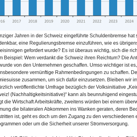
nziger Jahren in der Schweiz eingeführte Schuldenbremse hat 
denkbar, eine Regulierungsbremse einzuführen, wie es übrigens 
eisinnigen gefordert wurde? Es ist überaus wichtig, sich die ric
um Beispiel: Wem verdankt die Schweiz ihren Reichtum? Die Antwo
urde von den Unternehmen geschaffen. Umso wichtiger ist es, 
nsbesondere vernünftige Rahmenbedingungen zu schaffen. Der
iesuisse zusammen, um sich dafür einzusetzen. Bleiben wir im
rzlich veröffentlichte Umfrage bezüglich der Volksinitiative „Ke
eiz! (Nachhaltigkeitsinitiative)“ kann als beunruhigend eingest
gt die Wirtschaft Arbeitskräfte, zweitens würden bei einem übe
mmung die bilateralen Abkommen ins Wanken geraten, deren Bed
ritten ist, geht es doch um den Zugang zu den verschiedenen
grammen oder um die Sicherheit unserer Stromversorgung.