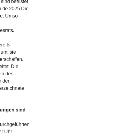
sind befristet
on de 2025 Die
lle. Umso
esrats.
reits
ium; sie
rschaffen.
itet. Die
ten des
m der
erzeichnete
sungen sind
durchgeführten
er Uhr