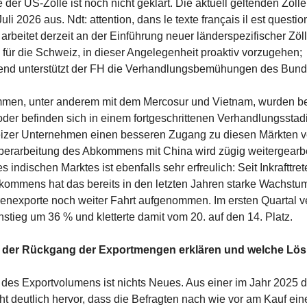
der US-Zölle ist noch nicht geklärt. Die aktuell geltenden Zölle 
uli 2026 aus. Ndt: attention, dans le texte français il est questi
rbeitet derzeit an der Einführung neuer länderspezifischer Zö
s für die Schweiz, in dieser Angelegenheit proaktiv vorzugehen;
nd unterstützt der FH die Verhandlungsbemühungen des Bund
men, unter anderem mit dem Mercosur und Vietnam, wurden be
oder befinden sich in einem fortgeschrittenen Verhandlungsstad
zer Unternehmen einen besseren Zugang zu diesen Märkten ve
erarbeitung des Abkommens mit China wird zügig weitergearbe
 indischen Marktes ist ebenfalls sehr erfreulich: Seit Inkrafttre
ommens hat das bereits in den letzten Jahren starke Wachstu
enexporte noch weiter Fahrt aufgenommen. Im ersten Quartal v
nstieg um 36 % und kletterte damit vom 20. auf den 14. Platz.
ch der Rückgang der Exportmengen erklären und welche Lö
es Exportvolumens ist nichts Neues. Aus einer im Jahr 2025 
ht deutlich hervor, dass die Befragten nach wie vor am Kauf ein