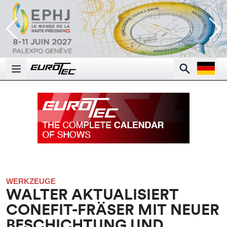
Open la
Search
Open main menu
WERKZEUGE
WALTER AKTUALISIERT
CONEFIT-FRÄSER MIT NEUER
BESCHICHTUNG UND