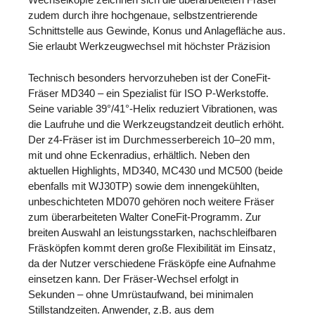
zudem durch ihre hochgenaue, selbstzentrierende
Schnittstelle aus Gewinde, Konus und Anlagefläche aus.
Sie erlaubt Werkzeugwechsel mit höchster Präzision
Technisch besonders hervorzuheben ist der ConeFit-
Fräser MD340 – ein Spezialist für ISO P-Werkstoffe.
Seine variable 39°/41°-Helix reduziert Vibrationen, was
die Laufruhe und die Werkzeugstandzeit deutlich erhöht.
Der z4-Fräser ist im Durchmesserbereich 10–20 mm,
mit und ohne Eckenradius, erhältlich. Neben den
aktuellen Highlights, MD340, MC430 und MC500 (beide
ebenfalls mit WJ30TP) sowie dem innengekühlten,
unbeschichteten MD070 gehören noch weitere Fräser
zum überarbeiteten Walter ConeFit-Programm. Zur
breiten Auswahl an leistungsstarken, nachschleifbaren
Fräsköpfen kommt deren große Flexibilität im Einsatz,
da der Nutzer verschiedene Fräsköpfe eine Aufnahme
einsetzen kann. Der Fräser-Wechsel erfolgt in
Sekunden – ohne Umrüstaufwand, bei minimalen
Stillstandzeiten. Anwender, z.B. aus dem