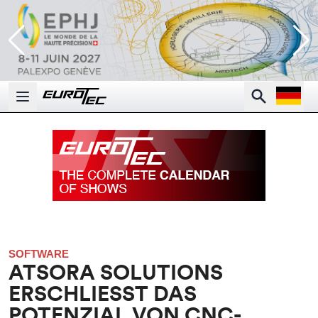
Open la
Search
Open main menu
SOFTWARE
ATSORA SOLUTIONS
ERSCHLIESST DAS
POTENZIAL VON CNC-