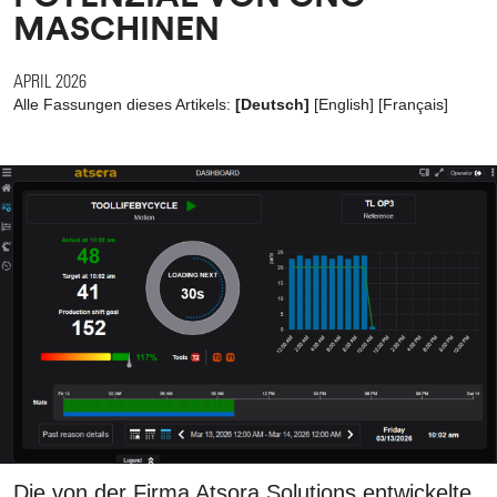
MASCHINEN
APRIL 2026
Alle Fassungen dieses Artikels:
[Deutsch]
[
English
]
[
Français
]
Die von der Firma Atsora Solutions entwickelte