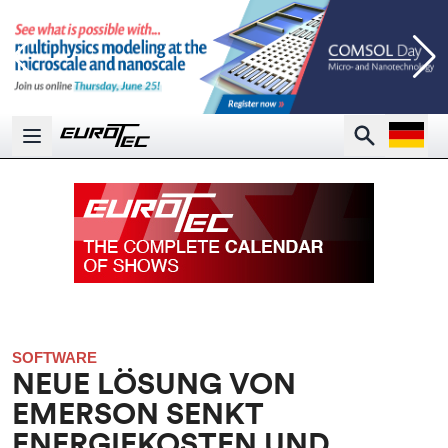
Open la
Search
Open main menu
SOFTWARE
NEUE LÖSUNG VON
EMERSON SENKT
ENERGIEKOSTEN UND