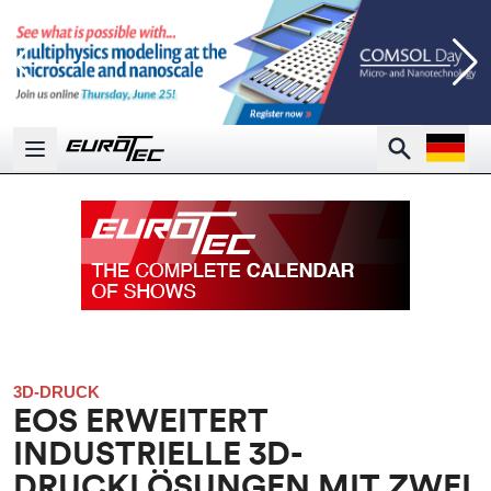
Open la
Search
Open main menu
3D-DRUCK
EOS ERWEITERT
INDUSTRIELLE 3D-
DRUCKLÖSUNGEN MIT ZWEI