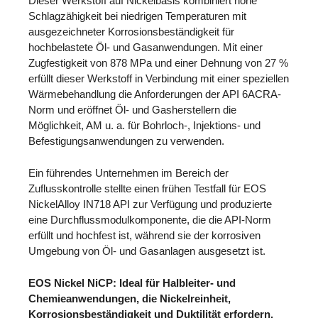
Dieser Werkstoff auf Nickelbasis kombiniert hohe
Schlagzähigkeit bei niedrigen Temperaturen mit
ausgezeichneter Korrosionsbeständigkeit für
hochbelastete Öl- und Gasanwendungen. Mit einer
Zugfestigkeit von 878 MPa und einer Dehnung von 27 %
erfüllt dieser Werkstoff in Verbindung mit einer speziellen
Wärmebehandlung die Anforderungen der API 6ACRA-
Norm und eröffnet Öl- und Gasherstellern die
Möglichkeit, AM u. a. für Bohrloch-, Injektions- und
Befestigungsanwendungen zu verwenden.
Ein führendes Unternehmen im Bereich der
Zuflusskontrolle stellte einen frühen Testfall für EOS
NickelAlloy IN718 API zur Verfügung und produzierte
eine Durchflussmodulkomponente, die die API-Norm
erfüllt und hochfest ist, während sie der korrosiven
Umgebung von Öl- und Gasanlagen ausgesetzt ist.
EOS Nickel NiCP: Ideal für Halbleiter- und
Chemieanwendungen, die Nickelreinheit,
Korrosionsbeständigkeit und Duktilität erfordern.