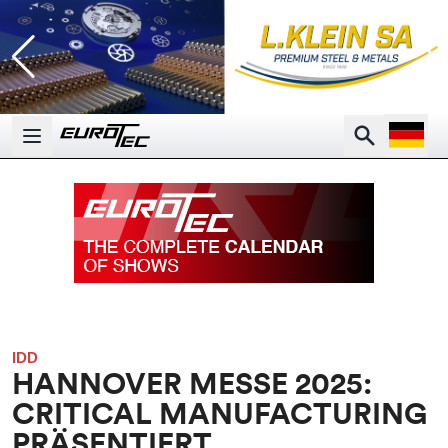
Open la
Search
Open main menu
IDD
HANNOVER MESSE 2025:
CRITICAL MANUFACTURING
PRÄSENTIERT