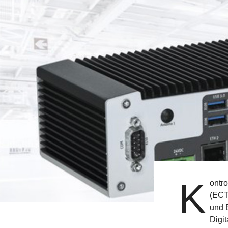
K
ontr
(ECT
und 
Digi