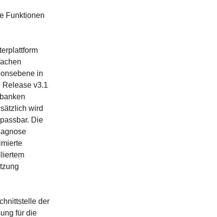
ge Funktionen
erplattform
fachen
tionsebene in
 Release v3.1
nbanken
sätzlich wird
passbar. Die
Diagnose
imierte
liertem
etzung
hnittstelle der
ung für die