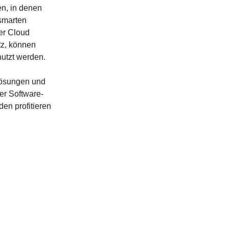
n, in denen
smarten
der Cloud
tz, können
utzt werden.
lösungen und
er Software-
en profitieren