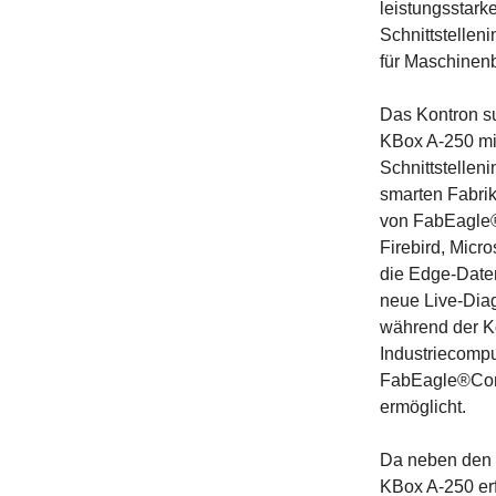
leistungsstark
Schnittstellen
für Maschinenb
Das Kontron su
KBox A-250 mi
Schnittstellen
smarten Fabri
von FabEagle®
Firebird, Micr
die Edge-Date
neue Live-Diag
während der Ko
Industriecompu
FabEagle®Conne
ermöglicht.
Da neben den n
KBox A-250 erf