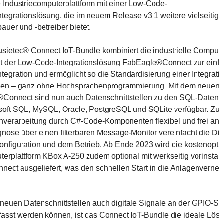
e Industriecomputerplattform mit einer Low-Code-
integrationslösung, die im neuem Release v3.1 weitere vielseiti
auer und -betreiber bietet.
sietec® Connect IoT-Bundle kombiniert die industrielle Comput
t der Low-Code-Integrationslösung FabEagle®Connect zur ein
integration und ermöglicht so die Standardisierung einer Integra
ken – ganz ohne Hochsprachenprogrammierung. Mit dem neuen
Connect sind nun auch Datenschnittstellen zu den SQL-Date
osoft SQL, MySQL, Oracle, PostgreSQL und SQLite verfügbar. Zu
nverarbeitung durch C#-Code-Komponenten flexibel und frei an
nose über einen filterbaren Message-Monitor vereinfacht die 
nfiguration und dem Betrieb. Ab Ende 2023 wird die kostenopt
terplattform KBox A-250 zudem optional mit werkseitig vorinstal
ct ausgeliefert, was den schnellen Start in die Anlagenvern
euen Datenschnittstellen auch digitale Signale an der GPIO-Sc
asst werden können, ist das Connect IoT-Bundle die ideale Lös