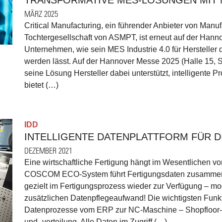
MÄRZ 2025
Critical Manufacturing, ein führender Anbieter von Man
Tochtergesellschaft von ASMPT, ist erneut auf der Hanno
Unternehmen, wie sein MES Industrie 4.0 für Hersteller d
werden lässt. Auf der Hannover Messe 2025 (Halle 15, St
seine Lösung Hersteller dabei unterstützt, intelligente
bietet (…)
IDD
INTELLIGENTE DATENPLATTFORM FÜR D
DEZEMBER 2021
Eine wirtschaftliche Fertigung hängt im Wesentlichen v
COSCOM ECO-System führt Fertigungsdaten zusammen, 
gezielt im Fertigungsprozess wieder zur Verfügung – m
zusätzlichen Datenpflegeaufwand! Die wichtigsten F
Datenprozesse vom ERP zur NC-Maschine – Shopfloor-V
und -verteilung. Alle Daten im Zugriff (…)