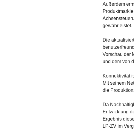
Außerdem ermö
Produktmarkie
Achsensteuerun
gewährleistet.
Die aktualisie
benutzerfreund
Vorschau der M
und dem von d
Konnektivität 
Mit seinem Net
die Produktion
Da Nachhaltigk
Entwicklung de
Ergebnis dies
LP-ZV im Verg