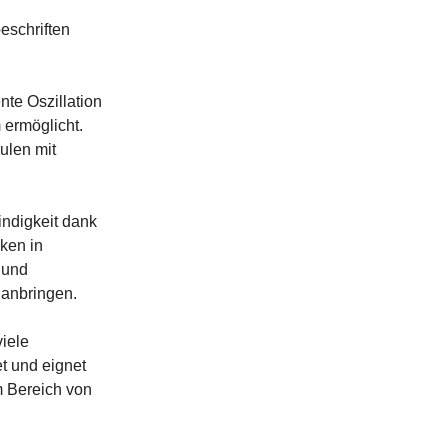
eschriften
nte Oszillation
 ermöglicht.
ulen mit
indigkeit dank
ken in
 und
 anbringen.
iele
t und eignet
m Bereich von