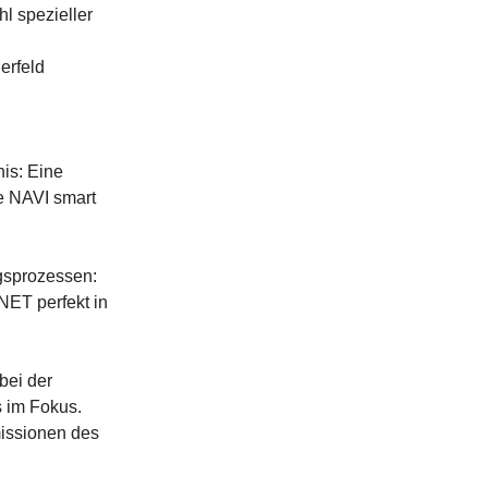
l spezieller
erfeld
is: Eine
e NAVI smart
ngsprozessen:
NET perfekt in
bei der
s im Fokus.
issionen des