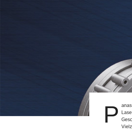
P
anaso
Lase
Gesch
Viel