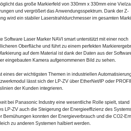
glicht das große Markierfeld von 330mm x 330mm eine Vielzah
rungen und vergrößert das Anwendungsspektrum. Dank der Z-
g wird ein stabiler Laserstrahldurchmesser im gesamten Marki
rte Software Laser Marker NAVI smart unterstützt mit einer noch
licheren Oberfläche und führt zu einem perfekten Markierergebn
arkierung auf dem Material ist dank der Daten aus der Softwar
er eingebauten Kamera aufgenommenen Bild zu sehen.
ist eines der wichtigsten Themen in industriellen Automatisieru
zwerkmodul lässt sich der LP-ZV über EtherNet/IP oder PROFI
slinien der Kunden integrieren.
eit bei Panasonic Industry eine wesentliche Rolle spielt, stand 
s LP-ZV auch die Steigerung der Energieeffizienz des System
er Bemühungen konnten der Energieverbrauch und die CO2-Em
leich zu anderen Systemen halbiert werden.