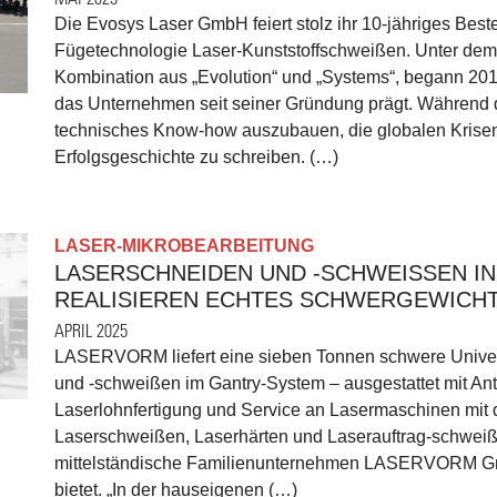
Die Evosys Laser GmbH feiert stolz ihr 10-jähriges Bes
Fügetechnologie Laser-Kunststoffschweißen. Unter dem 
Kombination aus „Evolution“ und „Systems“, begann 2015 
das Unternehmen seit seiner Gründung prägt. Während de
technisches Know-how auszubauen, die globalen Krisen
Erfolgsgeschichte zu schreiben. (…)
LASER-MIKROBEARBEITUNG
LASERSCHNEIDEN UND -SCHWEISSEN IN
REALISIEREN ECHTES SCHWERGEWICH
APRIL 2025
LASERVORM liefert eine sieben Tonnen schwere Univer
und -schweißen im Gantry-System – ausgestattet mit An
Laserlohnfertigung und Service an Lasermaschinen mit d
Laserschweißen, Laserhärten und Laserauftrag­-schweiß
mittelständische Familienunternehmen LASERVORM Gm
bietet. „In der hauseigenen (…)