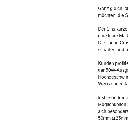
Ganz gleich, o
möchten, die Se
Der 1 ns kurze
eine klare Mar
Die flache Gra
scharfen und p
Kunden profiti
der 50W-Ausgan
Hochgeschwind
Werkzeugen las
Insbesondere d
Möglichkeiten 
sich besonders
50mm (±25mm