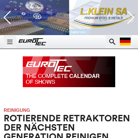
Open la
Search
Open main menu
REINIGUNG
ROTIERENDE RETRAKTOREN
DER NÄCHSTEN
GENERATION REINIGEN