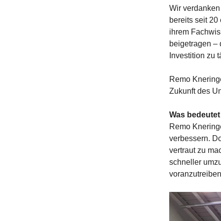
Wir verdanken 
bereits seit 20
ihrem Fachwis
beigetragen – 
Investition zu t
Remo Kneringer,
Zukunft des U
Was bedeutet
Remo Kneringer
verbessern. Do
vertraut zu m
schneller umzu
voranzutreiben