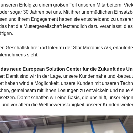
unseren Erfolg zu einem großen Teil unseren Mitarbeitern. Viel
 oder sogar 30 Jahren bei uns. Mit ihrer unermüdlichen Einsatzbe
sen und ihrem Engagement haben sie entscheidend zu unserer
das hat die Muttergesellschaft letztendlich dazu veranlasst, di
ätigen.
 Geschäftsführer (ad Interim) der Star Micronics AG, erläuterte,
nternehmens sieht.
 das neue European Solution Center für die Zukunft des 
: Damit sind wir in der Lage, unsere Kundennähe und -betreu
rt haben wir die Möglichkeit, unsere Kunden mit unseren Tech
achen, gemeinsam mit ihnen Lösungen zu entwickeln und neu
setzen. Damit schaffen wir eine Basis, die uns hilft, unser ei
 und vor allem die Wettbewerbsfähigkeit unserer Kunden weiter