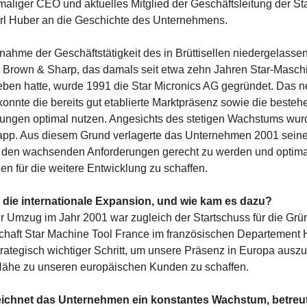
aliger CEO und aktuelles Mitglied der Geschäftsleitung der St
arl Huber an die Geschichte des Unternehmens.
ahme der Geschäftstätigkeit des in Brüttisellen niedergelasse
Brown & Sharp, das damals seit etwa zehn Jahren Star-Maschi
eben hatte, wurde 1991 die Star Micronics AG gegründet. Das 
nnte die bereits gut etablierte Marktpräsenz sowie die beste
ngen optimal nutzen. Angesichts des stetigen Wachstums wurd
napp. Aus diesem Grund verlagerte das Unternehmen 2001 seine
m den wachsenden Anforderungen gerecht zu werden und optim
n für die weitere Entwicklung zu schaffen.
die internationale Expansion, und wie kam es dazu?
r Umzug im Jahr 2001 war zugleich der Startschuss für die Gr
chaft Star Machine Tool France im französischen Departement 
trategisch wichtiger Schritt, um unsere Präsenz in Europa aus
Nähe zu unseren europäischen Kunden zu schaffen.
eichnet das Unternehmen ein konstantes Wachstum, betreu