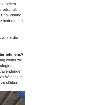
e arbeiten
reitschaft,
 Entwicklung
ese bedeutende
 wie er die
Unternehmens?
ung weiter zu
nologien
e Anwendungen
genes Wachstum
 zu stärken.