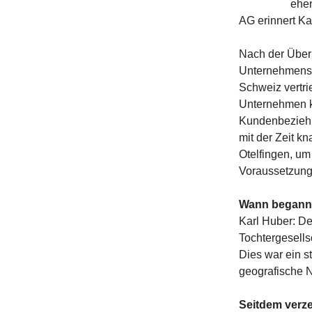
ehem
AG erinnert K
Nach der Übern
Unternehmens 
Schweiz vertri
Unternehmen ko
Kundenbeziehu
mit der Zeit k
Otelfingen, u
Voraussetzunge
Wann begann 
Karl Huber: De
Tochtergesells
Dies war ein s
geografische 
Seitdem verz