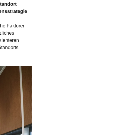
tandort
ensstrategie
che Faktoren
zliches
zienteren
Standorts