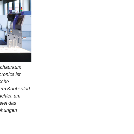
 Schauraum
ronics ist
ische
em Kauf sofort
ichtet, um
etet das
iehungen