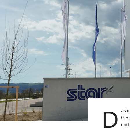
D
as i
Gesc
und 