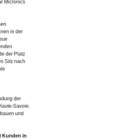
ar Micronics
nen
nen in der
neue
henden
e der Platz
n Sitz nach
ale
ündung der
Haute-Savoie.
zubauen und
t Kunden in