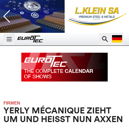
Open la
Search
Open main menu
FIRMEN
YERLY MÉCANIQUE ZIEHT
UM UND HEISST NUN AXXEN