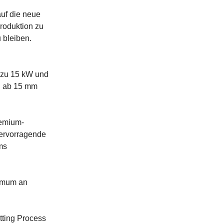
auf die neue
Produktion zu
 bleiben.
h zu 15 kW und
n ab 15 mm
remium-
hervorragende
ms
ximum an
tting Process