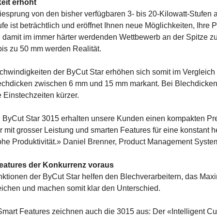
eit erhöht
esprung von den bisher verfügbaren 3- bis 20-Kilowatt-Stufen 
fe ist beträchtlich und eröffnet Ihnen neue Möglichkeiten, Ihre 
 damit im immer härter werdenden Wettbewerb an der Spitze zu
bis zu 50 mm werden Realität.
chwindigkeiten der ByCut Star erhöhen sich somit im Vergleic
echdicken zwischen 6 mm und 15 mm markant. Bei Blechdicke
 Einstechzeiten kürzer.
n ByCut Star 3015 erhalten unsere Kunden einen kompakten P
 mit grosser Leistung und smarten Features für eine konstant 
ohe Produktivität.» Daniel Brenner, Product Management Syste
eatures der Konkurrenz voraus
unktionen der ByCut Star helfen den Blechverarbeitern, das Ma
reichen und machen somit klar den Unterschied.
mart Features zeichnen auch die 3015 aus: Der «Intelligent Cu