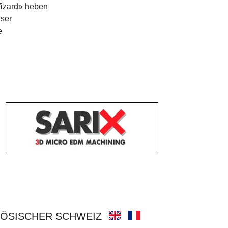
Wizard» heben
eser
e
ÖSISCHER SCHWEIZ