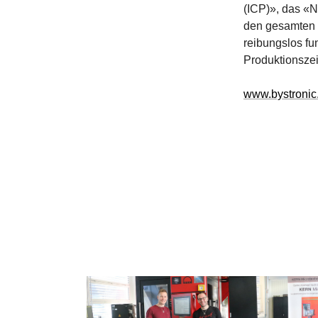
(ICP)», das «
den gesamten S
reibungslos fu
Produktionszei
www.bystronic