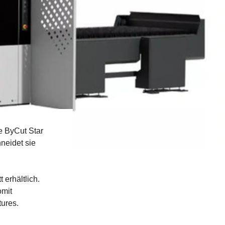
ue ByCut Star
neidet sie
 erhältlich.
omit
tures.