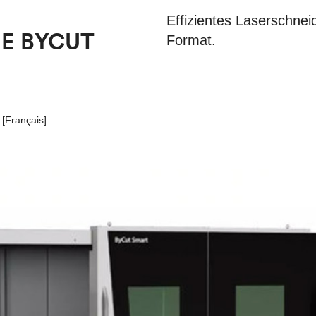
Effizientes Laserschnei
UE BYCUT
Format.
[
Français
]