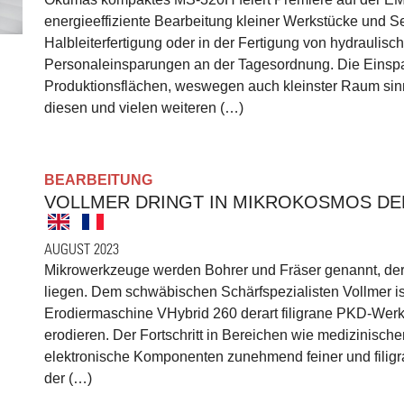
energieeffiziente Bearbeitung kleiner Werkstücke und Ser
Halbleiterfertigung oder in der Fertigung von hydrauli
Personaleinsparungen an der Tagesordnung. Die Einspa
Produktionsflächen, weswegen auch kleinster Raum si
diesen und vielen weiteren (…)
BEARBEITUNG
VOLLMER DRINGT IN MIKROKOSMOS D
AUGUST 2023
Mikrowerkzeuge werden Bohrer und Fräser genannt, der
liegen. Dem schwäbischen Schärfspezialisten Vollmer ist
Erodiermaschine VHybrid 260 derart filigrane PKD-Werk
erodieren. Der Fortschritt in Bereichen wie medizinisch
elektronische Komponenten zunehmend feiner und filig
der (…)