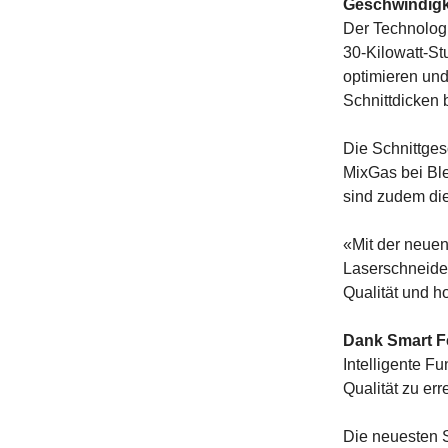
Geschwindigk
Der Technologi
30-Kilowatt-Stu
optimieren und
Schnittdicken 
Die Schnittges
MixGas bei Bl
sind zudem die
«Mit der neue
Laserschneider
Qualität und h
Dank Smart F
Intelligente F
Qualität zu er
Die neuesten S