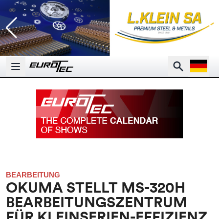
Open la
Search
Open main menu
BEARBEITUNG
OKUMA STELLT MS-320H
BEARBEITUNGSZENTRUM
FÜR KLEINSERIEN-EFFIZIENZ