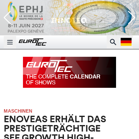
Open la
Search
Open main menu
MASCHINEN
ENOVEAS ERHÄLT DAS
PRESTIGETRÄCHTIGE
SEF.GROWTH HIGH-