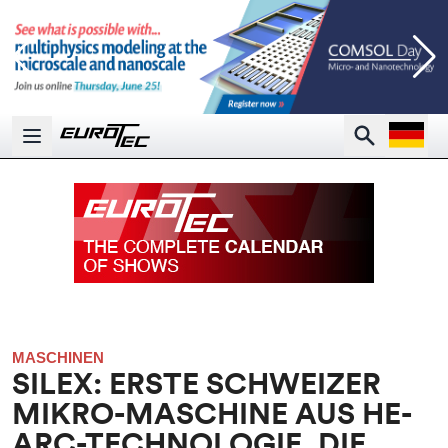
Open la
Search
Open main menu
MASCHINEN
SILEX: ERSTE SCHWEIZER
MIKRO-MASCHINE AUS HE-
ARC-TECHNOLOGIE, DIE