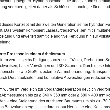
ichtung integriert. Hybridmaschinen, die additive und subtrakt
ung vereinen, gelten daher als Schlüsseltechnologie für die indu
dieses Konzept mit der zweiten Generation seiner hybriden Fe
lt. Das System kombiniert Laserauftragschweißen mit simultane
itung und erweitert damit die additive Fertigung hin zur vollst
eitung.
erte Prozesse in einem Arbeitsraum
tform vereint sechs Fertigungsprozesse: Fräsen, Drehen und Sc
schweißen, Laser-Vorwärmen und 3D-Scannen. Durch diese Int
chenschritte wie Gießen, externe Wärmebehandlung, Transport
rch Durchlaufzeiten und kumulative Abweichungen reduziert w
m wurde im Vergleich zur Vorgängergeneration deutlich vergröß
t Abmessungen bis zu ø 840 × 350 mm oder ø 680 × 400 mm k
den – eine Steigerung des nutzbaren Bauraums um bis zu 170 
s Bauvolumen ergibt sich daraus laut Hersteller eine Kostenre