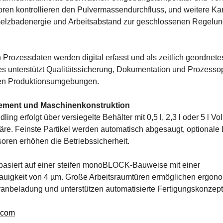
oren kontrollieren den Pulvermassendurchfluss, und weitere K
elzbadenergie und Arbeitsabstand zur geschlossenen Regelun
n Prozessdaten werden digital erfasst und als zeitlich geordnet
Dies unterstützt Qualitätssicherung, Dokumentation und Prozesso
en Produktionsumgebungen.
ment und Maschinenkonstruktion
ing erfolgt über versiegelte Behälter mit 0,5 l, 2,3 l oder 5 l V
e. Feinste Partikel werden automatisch abgesaugt, optionale 
oren erhöhen die Betriebssicherheit.
basiert auf einer steifen monoBLOCK-Bauweise mit einer
nauigkeit von 4 µm. Große Arbeitsraumtüren ermöglichen ergon
anbeladung und unterstützen automatisierte Fertigungskonzept
.com