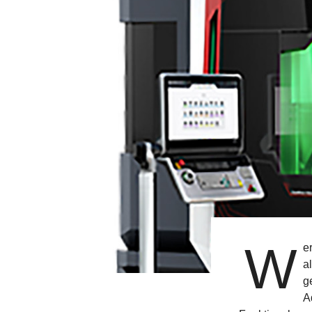
W
e
a
g
A