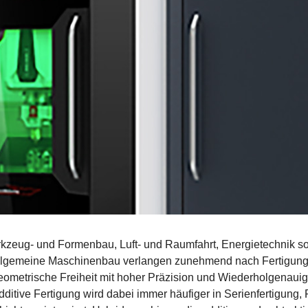
rkzeug- und Formenbau, Luft- und Raumfahrt, Energietechnik s
llgemeine Maschinenbau verlangen zunehmend nach Fertigung
eometrische Freiheit mit hoher Präzision und Wiederholgenauig
dditive Fertigung wird dabei immer häufiger in Serienfertigung,