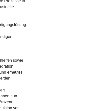
ive Prozesse in
strielle
rtigungslösung
r
ändigen
hleifen sowie
egration
 und erneutes
erden.
ert.
önnen nun
Prozent.
duktion von