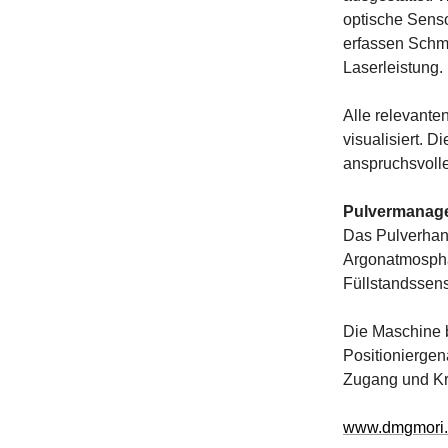
optische Sens
erfassen Schm
Laserleistung.
Alle relevante
visualisiert. 
anspruchsvoll
Pulvermanage
Das Pulverhandl
Argonatmosphär
Füllstandssens
Die Maschine 
Positionierge
Zugang und Kr
www.dmgmori