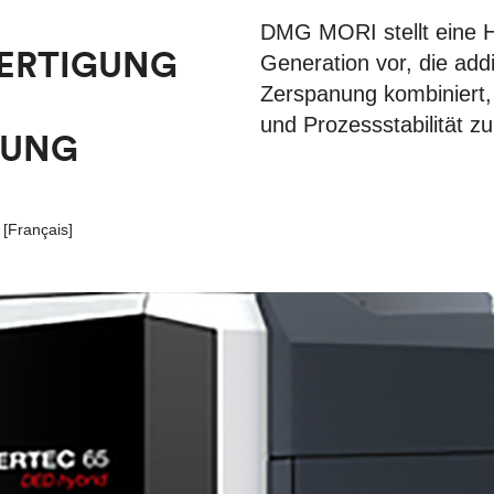
DMG MORI stellt eine H
FERTIGUNG
Generation vor, die add
Zerspanung kombiniert, u
und Prozessstabilität z
TUNG
[
Français
]