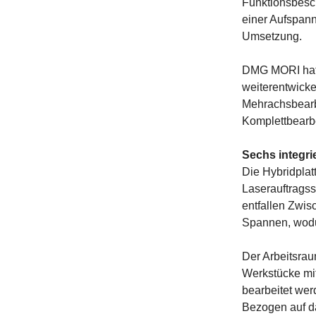
Funktionsbesch
einer Aufspann
Umsetzung.
DMG MORI hat 
weiterentwicke
Mehrachsbearbe
Komplettbearb
Sechs integri
Die Hybridplat
Laserauftrags
entfallen Zwis
Spannen, wodu
Der Arbeitsrau
Werkstücke mi
bearbeitet wer
Bezogen auf da