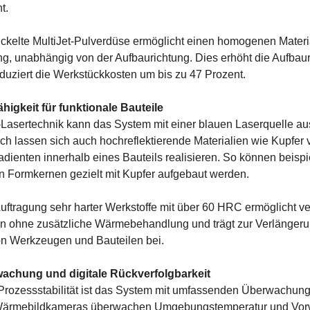
t.
ckelte MultiJet-Pulverdüse ermöglicht einen homogenen Materia
, unabhängig von der Aufbaurichtung. Dies erhöht die Aufbau
duziert die Werkstückkosten um bis zu 47 Prozent.
ähigkeit für funktionale Bauteile
-Lasertechnik kann das System mit einer blauen Laserquelle au
h lassen sich auch hochreflektierende Materialien wie Kupfer 
adienten innerhalb eines Bauteils realisieren. So können beisp
n Formkernen gezielt mit Kupfer aufgebaut werden.
Auftragung sehr harter Werkstoffe mit über 60 HRC ermöglicht ve
n ohne zusätzliche Wärmebehandlung und trägt zur Verlängeru
on Werkzeugen und Bauteilen bei.
achung und digitale Rückverfolgbarkeit
Prozessstabilität ist das System mit umfassenden Überwachung
 Wärmebildkameras überwachen Umgebungstemperatur und Vo