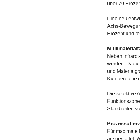
über 70 Prozen
Eine neu entwi
Achs-Bewegung
Prozent und re
Multimaterialf
Neben Infrarot
werden. Dadurc
und Materialgr
Kühlbereiche i
Die selektive 
Funktionszone
Standzeiten v
Prozessüberw
Für maximale 
ausgestattet.