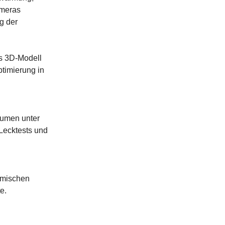
ameras
g der
es 3D-Modell
ptimierung in
olumen unter
Lecktests und
omischen
e.