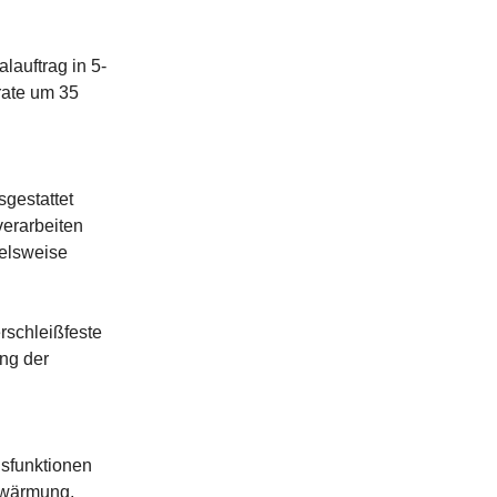
lauftrag in 5-
rate um 35
sgestattet
verarbeiten
ielsweise
rschleißfeste
ng der
sfunktionen
rwärmung,