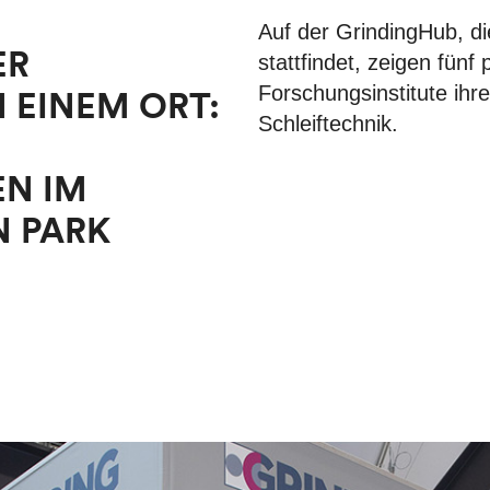
Auf der GrindingHub, di
ER
stattfindet, zeigen fünf
Forschungsinstitute ihre
 EINEM ORT:
Schleiftechnik.
N IM
N PARK