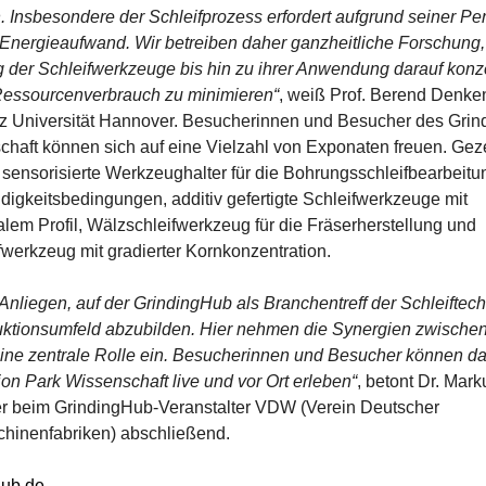
. Insbesondere der Schleifprozess erfordert aufgrund seiner Pe
 Energieaufwand. Wir betreiben daher ganzheitliche Forschung,
g der Schleifwerkzeuge bis hin zu ihrer Anwendung darauf konze
Ressourcenverbrauch zu minimieren“
, weiß Prof. Berend Denken
z Universität Hannover. Besucherinnen und Besucher des Grind
haft können sich auf eine Vielzahl von Exponaten freuen. Gez
sensorisierte Werkzeughalter für die Bohrungsschleifbearbeitu
gkeitsbedingungen, additiv gefertigte Schleifwerkzeuge mit
lem Profil, Wälzschleifwerkzeug für die Fräserherstellung und
werkzeug mit gradierter Kornkonzentration.
n Anliegen, auf der GrindingHub als Branchentreff der Schleiftec
ktionsumfeld abzubilden. Hier nehmen die Synergien zwische
eine zentrale Rolle ein. Besucherinnen und Besucher können d
ion Park Wissenschaft live und vor Ort erleben“
, betont Dr. Mar
er beim GrindingHub-Veranstalter VDW (Verein Deutscher
inenfabriken) abschließend.
hub.de