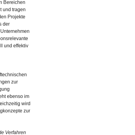
en Bereichen
t und tragen
den Projekte
s der
. Unternehmen
ionsrelevante
l und effektiv
ftechnischen
ngen zur
ugung
teht ebenso im
eichzeitig wird
ugkonzepte zur
de Verfahren