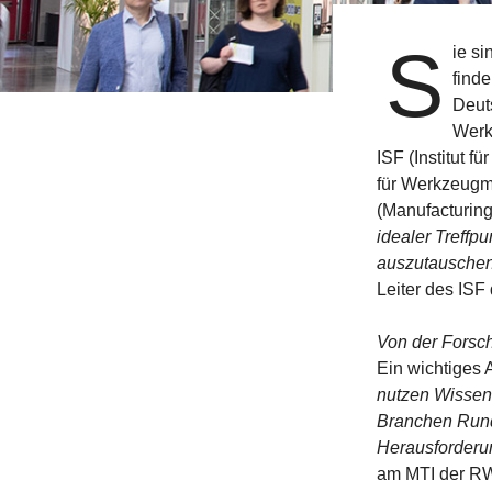
S
ie s
find
Deuts
Werk
ISF (Institut 
für Werkzeugma
(Manufacturing
idealer Treffp
auszutauschen 
Leiter des ISF
Von der Forsc
Ein wichtiges A
nutzen Wissen
Branchen Rund-
Herausforderun
am MTI der RWT