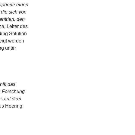
ripherie einen
 die sich von
ntriert, den
a, Leiter des
ing Solution
eigt werden
ng unter
hnik das
n Forschung
as auf dem
kus Heering,