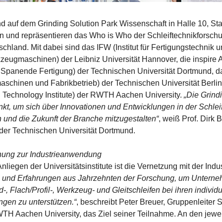
ind auf dem Grinding Solution Park Wissenschaft in Halle 10, S
en und repräsentieren das Who is Who der Schleiftechnikforschu
chland. Mit dabei sind das IFW (Institut für Fertigungstechnik 
zeugmaschinen) der Leibniz Universität Hannover, die inspire A
für Spanende Fertigung) der Technischen Universität Dortmund, da
schinen und Fabrikbetrieb) der Technischen Universität Berli
 Technology Institute) der RWTH Aachen University.
„Die Grind
unkt, um sich über Innovationen und Entwicklungen in der Schlei
und die Zukunft der Branche mitzugestalten“
, weiß Prof. Dirk 
 der Technischen Universität Dortmund.
hung zur Industrieanwendung
nliegen der Universitätsinstitute ist die Vernetzung mit der Indu
 und Erfahrungen aus Jahrzehnten der Forschung, um Untern
, Flach/Profil-, Werkzeug- und Gleitschleifen bei ihren individ
gen zu unterstützen.“
, beschreibt Peter Breuer, Gruppenleiter S
H Aachen University, das Ziel seiner Teilnahme. An den jewe