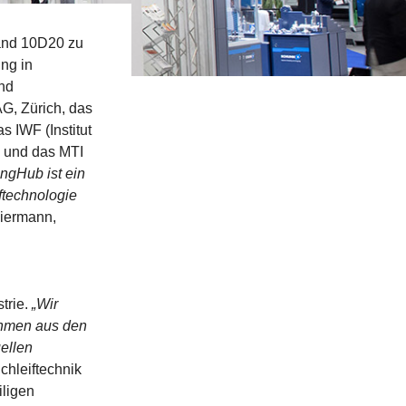
tand 10D20 zu
ng in
und
G, Zürich, das
s IWF (Institut
n und das MTI
ingHub ist ein
ftechnologie
Biermann,
strie.
„Wir
ehmen aus den
uellen
chleiftechnik
iligen