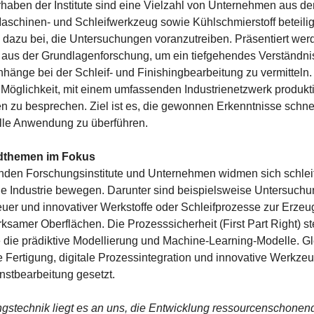
aben der Institute sind eine Vielzahl von Unternehmen aus d
schinen- und Schleifwerkzeug sowie Kühlschmierstoff beteilig
dazu bei, die Untersuchungen voranzutreiben. Präsentiert wer
 aus der Grundlagenforschung, um ein tiefgehendes Verständni
änge bei der Schleif- und Finishingbearbeitung zu vermitteln
 Möglichkeit, mit einem umfassenden Industrienetzwerk produkt
n zu besprechen. Ziel ist es, die gewonnen Erkenntnisse schnel
ielle Anwendung zu überführen.
ndthemen im Fokus
enden Forschungsinstitute und Unternehmen widmen sich schlei
e Industrie bewegen. Darunter sind beispielsweise Untersuchu
er und innovativer Werkstoffe oder Schleifprozesse zur Erze
irksamer Oberflächen. Die Prozesssicherheit (First Part Right) s
e die prädiktive Modellierung und Machine-Learning-Modelle. Gl
e Fertigung, digitale Prozessintegration und innovative Werkze
nstbearbeitung gesetzt.
ungstechnik liegt es an uns, die Entwicklung ressourcenschonen