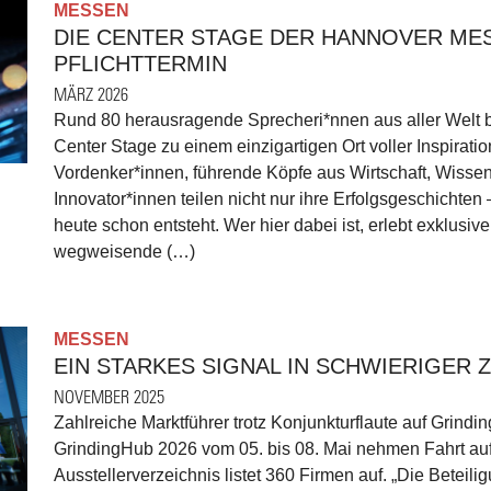
MESSEN
DIE CENTER STAGE DER HANNOVER ME
PFLICHTTERMIN
MÄRZ 2026
Rund 80 herausragende Sprecheri*nnen aus aller Welt 
Center Stage zu einem einzigartigen Ort voller Inspirat
Vordenker*innen, führende Köpfe aus Wirtschaft, Wissen
Innovator*innen teilen nicht nur ihre Erfolgsgeschichten 
heute schon entsteht. Wer hier dabei ist, erlebt exklusiv
wegweisende (…)
MESSEN
EIN STARKES SIGNAL IN SCHWIERIGER Z
NOVEMBER 2025
Zahlreiche Marktführer trotz Konjunkturflaute auf Grind
GrindingHub 2026 vom 05. bis 08. Mai nehmen Fahrt auf: 
Ausstellerverzeichnis listet 360 Firmen auf. „Die Beteili