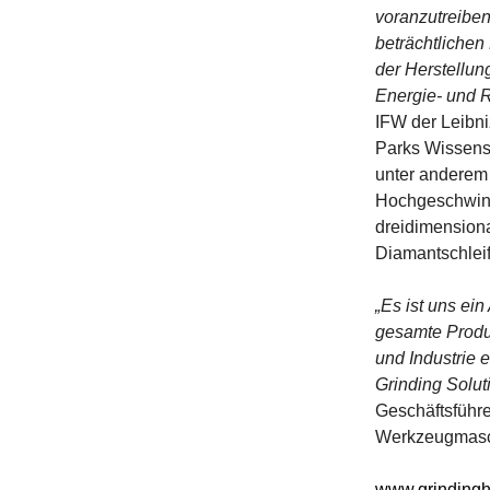
voranzutreiben
beträchtlichen
der Herstellun
Energie- und 
IFW der Leibni
Parks Wissensc
unter anderem 
Hochgeschwindi
dreidimensiona
Diamantschleif
„Es ist uns ei
gesamte Produ
und Industrie 
Grinding Solut
Geschäftsführ
Werkzeugmasch
www.grinding