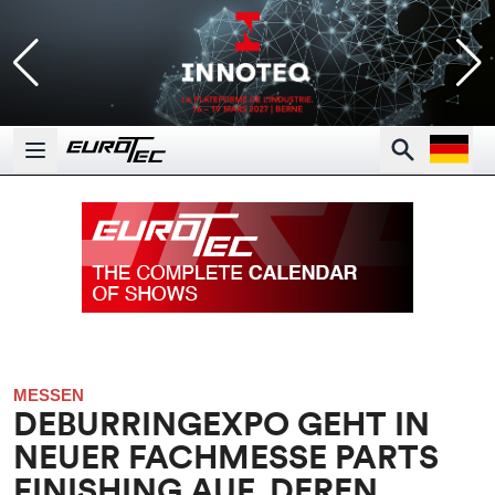
Open la
Search
Open main menu
MESSEN
DEBURRINGEXPO GEHT IN
NEUER FACHMESSE PARTS
FINISHING AUF, DEREN