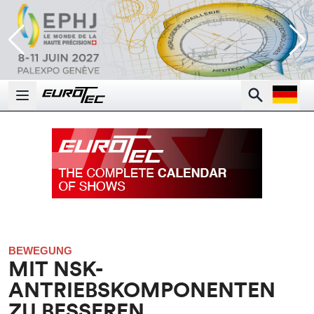
Open la
Search
Open main menu
BEWEGUNG
MIT NSK-
ANTRIEBSKOMPONENTEN
ZU BESSEREN