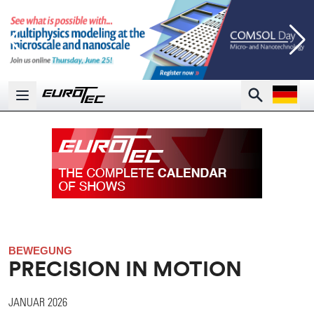
Open la
Search
Open main menu
BEWEGUNG
PRECISION IN MOTION
JANUAR 2026