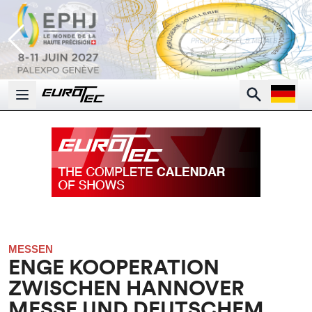
Open la
Search
Open main menu
MESSEN
ENGE KOOPERATION
ZWISCHEN HANNOVER
MESSE UND DEUTSCHEM