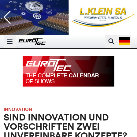
Open la
Search
Open main menu
INNOVATION
SIND INNOVATION UND
VORSCHRIFTEN ZWEI
UNVEREINBARE KONZEPTE?