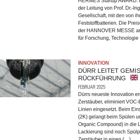
HERMES Startup AWARD. Di
der Leitung von Prof. Dr.-In
Gesellschaft, mit den von ih
Feststoffbatterien. Die Pre
der HANNOVER MESSE am 19
für Forschung, Technologie
INNOVATION
DÜRR LEITET GEMIS
RÜCKFÜHRUNG
FEBRUAR 2025
Dürrs neueste Innovation er
Zerstäuber, eliminiert VOC-
Linien eingesetzt. Beim Ei
(2K) gelangt beim Spülen u
Organic Compound) in die Lac
Lackierung sind noch Spülp
Zerstäuber in einen (…)