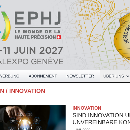
Open About me
WERBUNG
ABONNEMENT
NEWSLETTER
ÜBER UNS
EN
/
INNOVATION
INNOVATION
SIND INNOVATION 
UNVEREINBARE KO