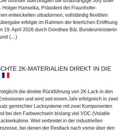
e Gründer überzeugten die unabhängige Jury unter
g. Holger Hanselka, Präsident der Fraunhofer-
nen entwickelten ultradünnen, vollständig flexiblen
isübergabe erfolgte im Rahmen der feierlichen Eröffnung
. April 2026 durch Dorothee Bär, Bundesministerin
 und (…)
CHTE 2K-MATERIALIEN DIREKT IN DIE
möglicht die direkte Rückführung von 2K-Lack in den
Emissionen und wird seit einem Jahr erfolgreich in zwei
nsatz gemischter Lacksysteme mit zwei Komponenten
nd bei den Farbwechseln bislang viel VOC (Volatile
kierkabine. Weit verbreitet in der industriellen
rozesse, bei denen der Restlack nach vorne über den