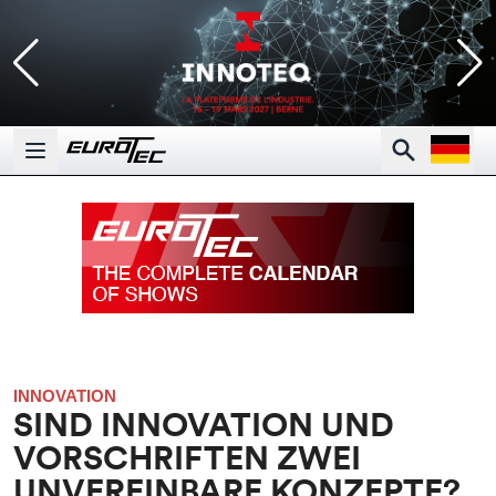
Open la
Search
Open main menu
INNOVATION
SIND INNOVATION UND
VORSCHRIFTEN ZWEI
UNVEREINBARE KONZEPTE?