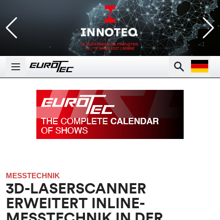
Open la
Search
Open main menu
MESSTECHNIK
3D-LASERSCANNER
ERWEITERT INLINE-
MESSTECHNIK IN DER